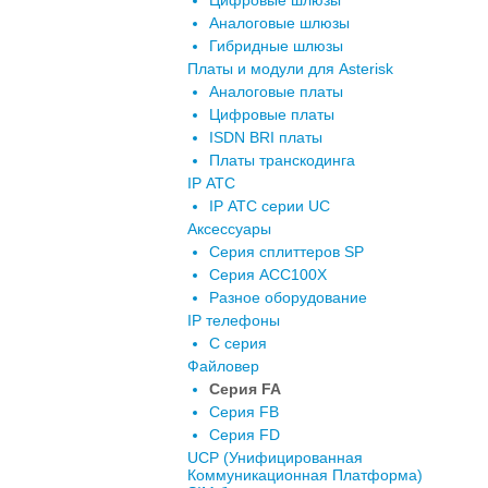
Цифровые шлюзы
Аналоговые шлюзы
Гибридные шлюзы
Платы и модули для Asterisk
Аналоговые платы
Цифровые платы
ISDN BRI платы
Платы транскодинга
IP АТС
IP АТС серии UC
Аксессуары
Серия сплиттеров SP
Серия ACC100X
Разное оборудование
IP телефоны
C серия
Файловер
Серия FA
Серия FB
Серия FD
UCP (Унифицированная
Коммуникационная Платформа)