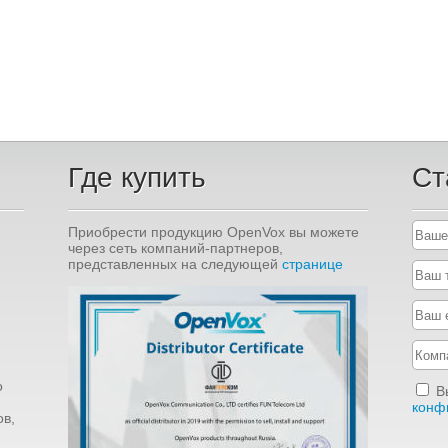
Где купить
Ст
Приобрести продукцию OpenVox вы можете
через сеть компаний-партнеров,
представленных на следующей
странице
о
В
конф
в,