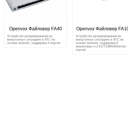
Openvox Файловер FA40
Openvox Файловер FA1
Устройство резервирования во
Устройство резервирования во
внештатных ситуациях в АТС на
внештатных ситуациях в АТС на
основе Asterisk, поддержка 4 портов
основе Asterisk, поддержка 8
аналоговых и 2 E1/T1/BRI/Ethernet
портов