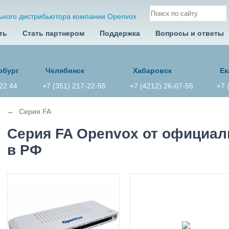
ьного дистрибьютора компании Openvox
ть
Стать партнером
Поддержка
Вопросы и ответы
рбург
Челябинск
Хабаровск
Ек
 22 44
+7 (351) 217-22-55
+7 (4212) 26-07-55
+7 
→
Серия FA
Серия FA Openvox от официал
в РФ