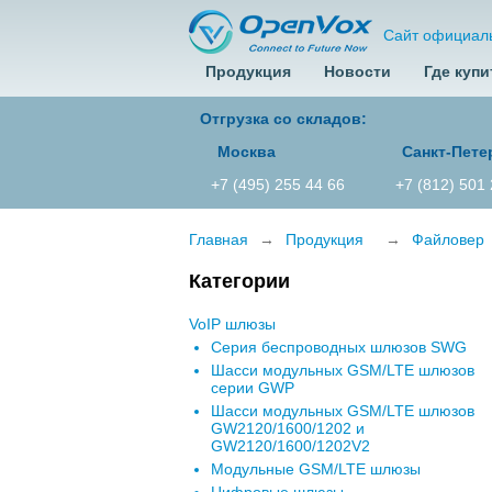
Сайт официал
Продукция
Новости
Где купи
Отгрузка со складов:
Москва
Санкт-Пете
+7 (495) 255 44 66
+7 (812) 501
Главная
→
Продукция
→
Файловер
Категории
VoIP шлюзы
Серия беспроводных шлюзов SWG
Шасси модульных GSM/LTE шлюзов
серии GWP
Шасси модульных GSM/LTE шлюзов
GW2120/1600/1202 и
GW2120/1600/1202V2
Модульные GSM/LTE шлюзы