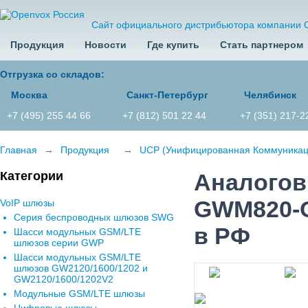
Сайт официального дистрибьютора компании 
Продукция
Новости
Где купить
Стать партнером
Отгрузка со складов:
Москва
Санкт-Петербург
Челябинск
+7 (495) 255 44 66
+7 (812) 501 22 44
+7 (351) 217-2
Главная
→
Продукция
→
UCP (Унифицированная Коммуника
Категории
Аналогов
GWM820-O
VoIP шлюзы
Серия беспроводных шлюзов SWG
в РФ
Шасси модульных GSM/LTE
шлюзов серии GWP
Шасси модульных GSM/LTE
шлюзов GW2120/1600/1202 и
GW2120/1600/1202V2
Модульные GSM/LTE шлюзы