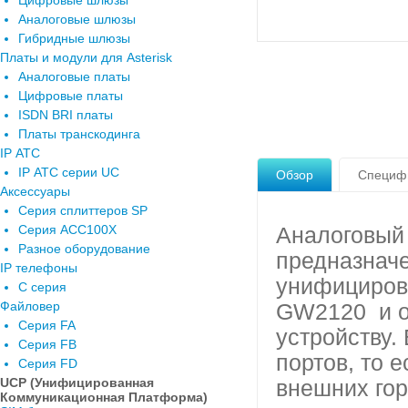
Цифровые шлюзы
Аналоговые шлюзы
Гибридные шлюзы
Платы и модули для Asterisk
Аналоговые платы
Цифровые платы
ISDN BRI платы
Платы транскодинга
IP АТС
IP АТС серии UC
Обзор
Специф
Аксессуары
Серия сплиттеров SP
Серия ACC100X
Аналоговый
Разное оборудование
предназначе
IP телефоны
унифициров
C серия
Файловер
GW2120 и о
Серия FA
устройству.
Серия FB
портов, то 
Серия FD
UCP (Унифицированная
внешних гор
Коммуникационная Платформа)