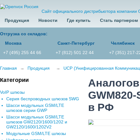
Сайт официального дистрибьютора компании 
Продукция
Новости
Где купить
Стать партнером
Отгрузка со складов:
Москва
Санкт-Петербург
Челябинск
+7 (495) 255 44 66
+7 (812) 501 22 44
+7 (351) 217-2
Главная
→
Продукция
→
UCP (Унифицированная Коммуника
Категории
Аналогов
GWM820-S
VoIP шлюзы
Серия беспроводных шлюзов SWG
в РФ
Шасси модульных GSM/LTE
шлюзов серии GWP
Шасси модульных GSM/LTE
шлюзов GW2120/1600/1202 и
GW2120/1600/1202V2
Модульные GSM/LTE шлюзы