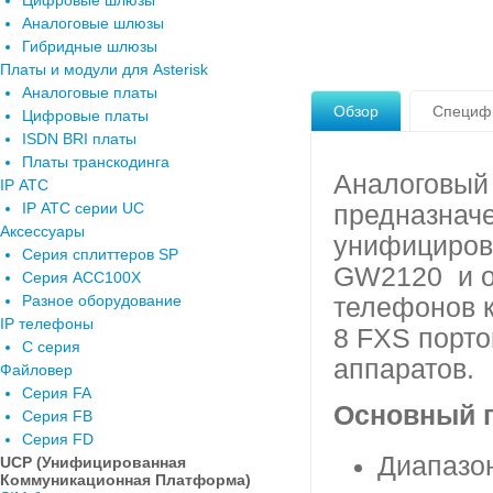
Цифровые шлюзы
Аналоговые шлюзы
Гибридные шлюзы
Платы и модули для Asterisk
Аналоговые платы
Обзор
Специф
Цифровые платы
ISDN BRI платы
Платы транскодинга
Аналоговый
IP АТС
IP АТС серии UC
предназначе
Аксессуары
унифициров
Серия сплиттеров SP
GW2120 и о
Серия ACC100X
Разное оборудование
телефонов к
IP телефоны
8 FXS порто
C серия
аппаратов.
Файловер
Серия FA
Основный 
Серия FB
Серия FD
Диапазо
UCP (Унифицированная
Коммуникационная Платформа)