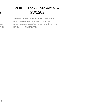
VOIP шасси OpenVox VS-
S
GW1202
Аналоговые VoIP шлюзы VoxStack
построены на основе открытого
ной
программного обеспечения Asterisk
а 8
на 8/16 FXS портов.
XS