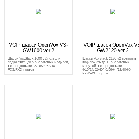
VOIP шасси OpenVox VS-
VOIP шасси OpenVox V
GW1600 ver 2
GW2120 ver 2
Шасси VoxStack 1600 v2 позволит
Шасси VoxStack 2120 v2 позволит
подключить до 5 аналоговых модулей,
подключить до 11 аналоговых
т.е. предоставит 8/16/24/32/40
модулей, т.е. предоставит
FXS/FXO портов
8/16/24/32/40/48/56/64/72/80/88
FXS/FXO портов