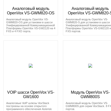
Аналоговый модуль
Аналоговый модуль
OpenVox VS-GWM820-OS
OpenVox VS-GWM820-
Аналоговый модуль OpenVox VS-
Аналоговый модуль OpenVox VS-
GWM820-OS для установки в шасси
GWM820-S для установки в шасси
Унифицированной Коммуникационной
Унифицированной Коммуникацион
Платформы OpenVox VS-GW2120 на 4
Платформы OpenVox VS-GW2120 н
FXS и 4 FXO порта.
FXS портов.
VOIP шасси OpenVox VS-
Модуль OpenVox VS-
GW1600
GWM800S
Аналоговые VoIP шлюзы VoxStack
Аналоговый модуль OpenVox VS-
построены на основе открытого
GWM800S для серии VoxStack. 8 F
программного обеспечения Asterisk
портов.