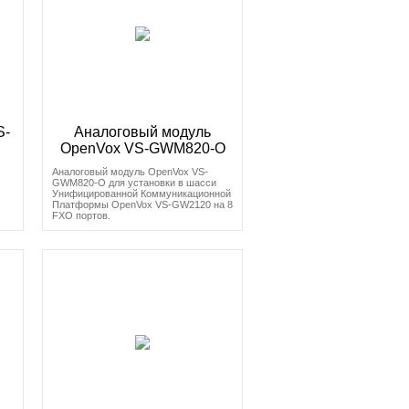
S-
Аналоговый модуль
OpenVox VS-GWM820-O
Аналоговый модуль OpenVox VS-
GWM820-O для установки в шасси
Унифицированной Коммуникационной
Платформы OpenVox VS-GW2120 на 8
FXO портов.