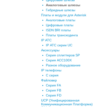
Цифровые шлюзы
Аналоговые шлюзы
Гибридные шлюзы
Платы и модули для Asterisk
Аналоговые платы
Цифровые платы
ISDN BRI платы
Платы транскодинга
IP АТС
IP АТС серии UC
Аксессуары
Серия сплиттеров SP
Серия ACC100X
Разное оборудование
IP телефоны
C серия
Файловер
Серия FA
Серия FB
Серия FD
UCP (Унифицированная
Коммуникационная Платформа)