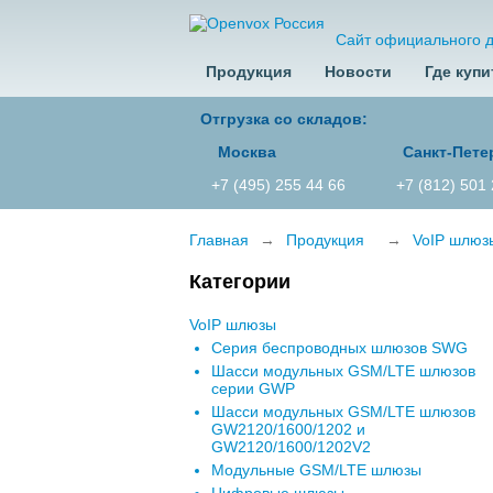
Сайт официального 
Продукция
Новости
Где купи
Отгрузка со складов:
Москва
Санкт-Пете
+7 (495) 255 44 66
+7 (812) 501
Главная
→
Продукция
→
VoIP шлюз
Категории
VoIP шлюзы
Серия беспроводных шлюзов SWG
Шасси модульных GSM/LTE шлюзов
серии GWP
Шасси модульных GSM/LTE шлюзов
GW2120/1600/1202 и
GW2120/1600/1202V2
Модульные GSM/LTE шлюзы