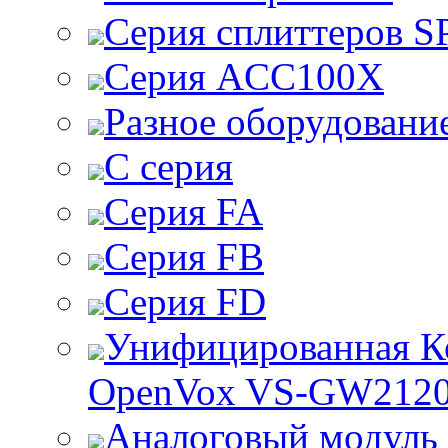
Серия сплиттеров S
Серия ACC100X
Разное оборудовани
C серия
Серия FA
Серия FB
Серия FD
Унифицированная К
OpenVox VS-GW212
Аналоговый модул