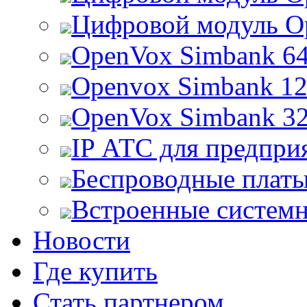
Цифровой модуль O
OpenVox Simbank 6
Openvox Simbank 1
OpenVox Simbank 3
IP АТС для предпри
Беспроводные плат
Встроенные систем
Новости
Где купить
Стать партнером